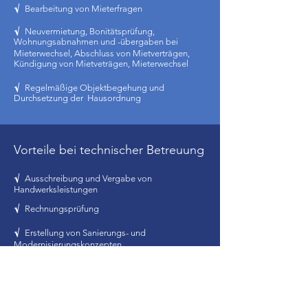
√
Bearbeitung von Mieterfragen
√
Neuvermietung, Bonitätsprüfung,
Wohnungsabnahmen und
-übergaben bei
Mieterwechsel, Abschluss von Mietverträgen,
Kündigung von
Mietveträgen, Mieterwechsel
√
Regelmäßige Objektbegehung und
Durchsetzung der Hausordnung
Vorteile bei technischer Betreuung
√
Ausschreibung und Vergabe von
Handwerksleistungen
√
Rechnungsprüfung
√
Erstellung von Sanierungs- und
Modernisierungskonzepten
√
Beratung in energetischen, baurechtlichen und
technischen
Fragen, Schadensaufnahme und
Beurteilung
√
Erstellung von Energeiausweisen (EnEV2014)