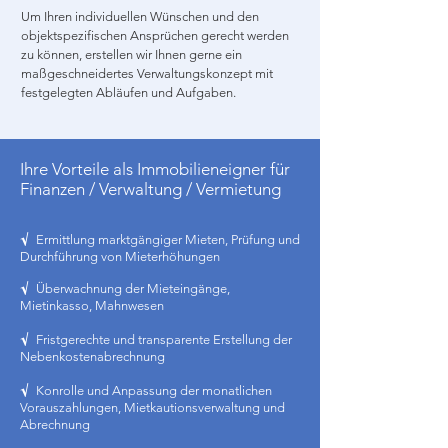
Um Ihren individuellen Wünschen und den
objektspezifischen Ansprüchen gerecht werden
zu können, erstellen wir Ihnen gerne ein
maßgeschneidertes Verwaltungskonzept mit
festgelegten Abläufen und Aufgaben.
Ihre Vorteile als Immobilieneigner für
Finanzen / Verwaltung / Vermietung
√
Ermittlung marktgängiger Mieten, Prüfung und
Durchführung von Mieterhöhungen
√
Überwachnung der Mieteingänge,
Mietinkasso, Mahnwesen
√
Fristgerechte und transparente Erstellung der
Nebenkostenabrechnung
√
Konrolle und Anpassung der monatlichen
Vorauszahlungen,
Mietkautionsverwaltung und
Abrechnung